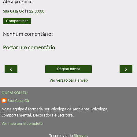
Até a próxima!
Sua Casa Ok
às
22:30:00
Compartilhar
Nenhum comentário:
Postar um comentário
‹
›
Página inicial
Ver versão para a web
QUEM SOU EU
Sua Casa Ok
Nossa equipe é formada por Psicóloga de Ambiente, Psicóloga
Comportamental, Decoradora e Escritora.
Ver meu perfil completo
Tecnologia do
Blogger
.