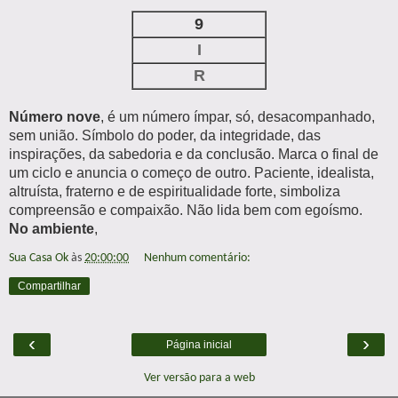
9
I
R
Número nove
, é um número ímpar, só, desacompanhado,
sem união. Símbolo do poder, da integridade, das
inspirações, da sabedoria e da conclusão. Marca o final de
um ciclo e anuncia o começo de outro. Paciente, idealista,
altruísta, fraterno e de espiritualidade forte, simboliza
compreensão e compaixão. Não lida bem com egoísmo.
No ambiente
,
Sua Casa Ok
às
20:00:00
Nenhum comentário:
Compartilhar
‹
›
Página inicial
Ver versão para a web