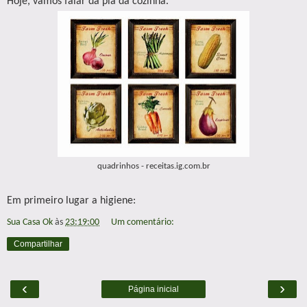
Hoje, vamos falar da pia da cozinha.
quadrinhos - receitas.ig.com.br
Em primeiro lugar a higiene:
Sua Casa Ok
às
23:19:00
Um comentário:
Compartilhar
‹
›
Página inicial