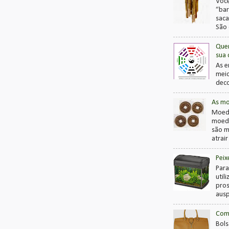
Você
“bar
saca
São 
Quer
sua 
As e
meio
deco
As mo
Moeda
moeda
são m
atrai
Peix
Para
util
pros
ausp
Como
Bols