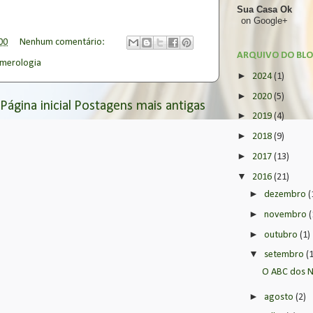
Sua Casa Ok
on Google+
00
Nenhum comentário:
ARQUIVO DO BL
merologia
►
2024
(1)
►
2020
(5)
Página inicial
Postagens mais antigas
►
2019
(4)
►
2018
(9)
►
2017
(13)
▼
2016
(21)
►
dezembro
(
►
novembro
(
►
outubro
(1)
▼
setembro
(
O ABC dos N
►
agosto
(2)