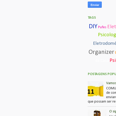
TAGS
DIY
Ele
Pufes
Psicolo
Eletrodomé
Organizer
Ps
da Casa
POSTAGENS POP
Vamos 
COMUN
de com
enviar
que possam ser res
O si