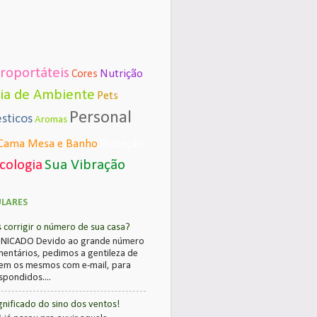
troportáteis
Nutrição
Cores
gia de Ambiente
Pets
Personal
sticos
Aromas
Cama Mesa e Banho
Proteção
icologia
Sua Vibração
ULARES
corrigir o número de sua casa?
ICADO Devido ao grande número
entários, pedimos a gentileza de
em os mesmos com e-mail, para
pondidos....
gnificado do sino dos ventos!