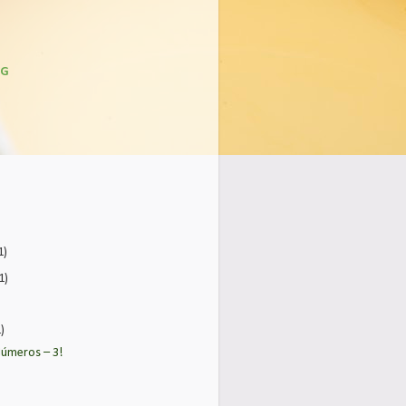
OG
1)
1)
1)
úmeros – 3!