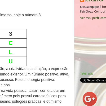
Sua Casa Ok
Nossa equipe é fo
Psicóloga Comport
meros, hoje o número 3.
Ver meu perfil co
3
C
L
U
ão, a criatividade, a criação, a expressão
TWITTER
mundo exterior. Um número positivo, ativo,
ucesso. Possui energia positiva,
ininos.
 na vida pessoal, assim como a dar um
 número pois possui características para
usiasmo, soluções práticas e otimismo.