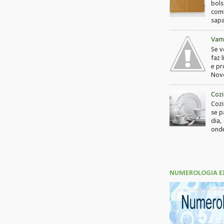
bols
comb
sapa
Vamo
Se v
faz 
e pr
Novo
Cozi
Cozi
se 
dia,
onde
NUMEROLOGIA E