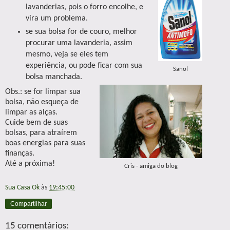
lavanderias, pois o forro encolhe, e
vira um problema.
se sua bolsa for de couro, melhor
procurar uma lavanderia, assim
mesmo, veja se eles tem
experiência, ou pode ficar com sua
Sanol
bolsa manchada.
Obs.: se for limpar sua
bolsa, não esqueça de
limpar as alças.
Cuide bem de suas
bolsas, para atraírem
boas energias para suas
finanças.
Até a próxima!
Cris - amiga do blog
Sua Casa Ok
às
19:45:00
Compartilhar
15 comentários: