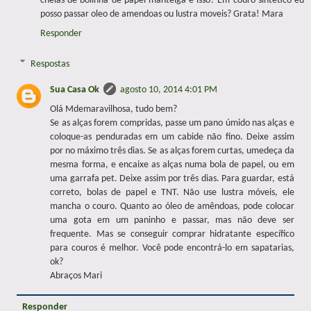
cheias de bolinha de papel manteiga é isso? Em couro sintetico eu
posso passar oleo de amendoas ou lustra moveis? Grata! Mara
Responder
Respostas
Sua Casa Ok
agosto 10, 2014 4:01 PM
Olá Mdemaravilhosa, tudo bem?
Se as alças forem compridas, passe um pano úmido nas alças e
coloque-as penduradas em um cabide não fino. Deixe assim
por no máximo três dias. Se as alças forem curtas, umedeça da
mesma forma, e encaixe as alças numa bola de papel, ou em
uma garrafa pet. Deixe assim por três dias. Para guardar, está
correto, bolas de papel e TNT. Não use lustra móveis, ele
mancha o couro. Quanto ao óleo de amêndoas, pode colocar
uma gota em um paninho e passar, mas não deve ser
frequente. Mas se conseguir comprar hidratante específico
para couros é melhor. Você pode encontrá-lo em sapatarias,
ok?
Abraços Mari
Responder