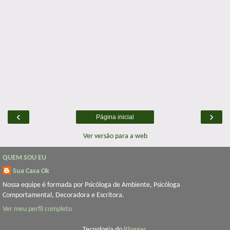
‹
›
Página inicial
Ver versão para a web
QUEM SOU EU
Sua Casa Ok
Nossa equipe é formada por Psicóloga de Ambiente, Psicóloga
Comportamental, Decoradora e Escritora.
Ver meu perfil completo
Tecnologia do
Blogger
.